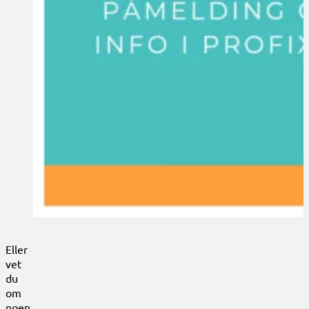
Eller
vet
du
om
noen