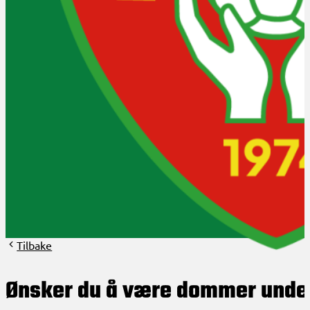
Klubbinfo
Bli medlem?
Om HHK
HHK 50år 2024
Aktuelt
Arrangementer
Styret og verv
Arkiv
Tilbake
Ønsker du å være dommer unde