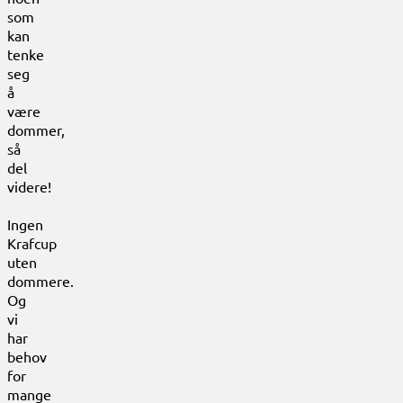
som
kan
tenke
seg
å
være
dommer,
så
del
videre!
Ingen
Krafcup
uten
dommere.
Og
vi
har
behov
for
mange