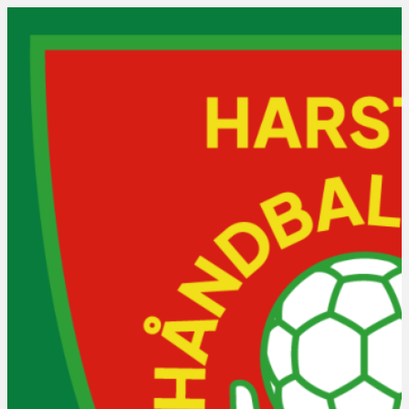
Lag og trening
Treningstider
Våre lag
Praktisk info
Bli medlem?
Ofte stilte spørsmål
Vakter, roller og regler
Kraftcupen
NNM NTE-serien 2026: J/G 
16 år