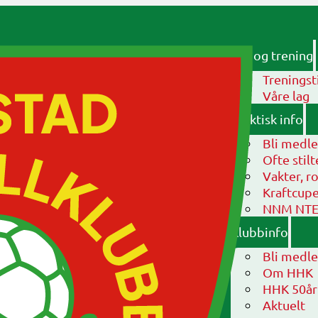
Lag og trening
Treningst
Våre lag
Praktisk info
Bli medl
Ofte stil
Vakter, ro
Kraftcup
NNM NTE-s
Klubbinfo
Bli medl
Om HHK
HHK 50år
Aktuelt