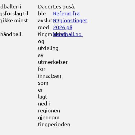
ndballen i
Dagen
Les også:
sforslag til
ble
Referat fra
g ikke minst
avsluttet
Regionstinget
med
2026 på
 håndball.
tingmiddag
handball.no
og
utdeling
av
utmerkelser
for
innsatsen
som
er
lagt
ned i
regionen
gjennom
tingperioden.