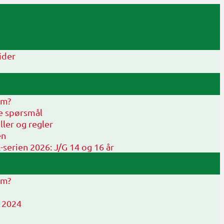
ider
em?
te spørsmål
ller og regler
en
erien 2026: J/G 14 og 16 år
em?
 2024