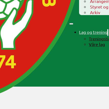
Arrangem
Styret og
Arkiv
Lag og trening
Treningst
Våre lag