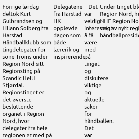
Forrige lørdag
Delegatene
– Det
Under tinget ble
deltok Kurt
fra Harstad
var
Region Nord, he
Gulbrandsen og
HK
veldig
NHF Region Nord
Lillann Solberg fra
opplevde
interessant
valg av nytt re
Harstad
dagen som
å få
håndballpreside
Håndballklubb som
både
være
tingdelegater for
lærerik og
med
sone Troms under
inspirerende.
på
Region Nord sitt
tinget
Regionsting på
og
Scandic Hell i
diskutere
Stjørdal.
viktige
Regionstinget er
og
det øverste
aktuelle
besluttende
saker
organet i Region
for
Nord, hvor
håndballen.
delegater fra hele
Det
regionen er med på
var