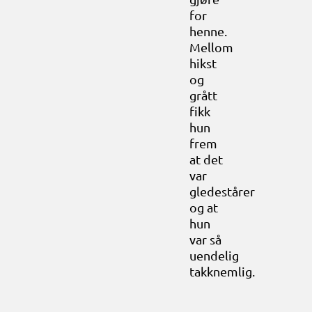
for
henne.
Mellom
hikst
og
grått
fikk
hun
frem
at det
var
gledestårer
og at
hun
var så
uendelig
takknemlig.