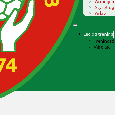
Arrangem
Styret og
Arkiv
Lag og trening
Treningst
Våre lag