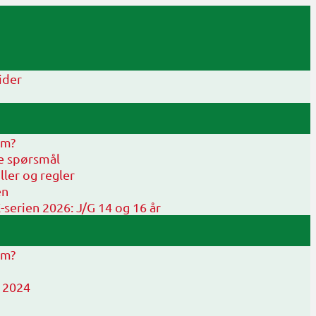
ider
em?
te spørsmål
ller og regler
en
erien 2026: J/G 14 og 16 år
em?
 2024