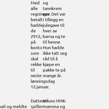
Med
og
alle
tannkrem
regninger
osv. Det var
betalt
i tillegg en
hadde
julegave til
de
hver av
2912,-
barna og te
på
til henne.
konto
Hun hadde
som
ikke tatt seg
skal
råd til å
rekke
kjøpe en
til
pakke te på
neste
mange år.
lønningsdag
12.januar.
Datteren
Hilsen HHK-
mail og meldte
spiller
mamma og