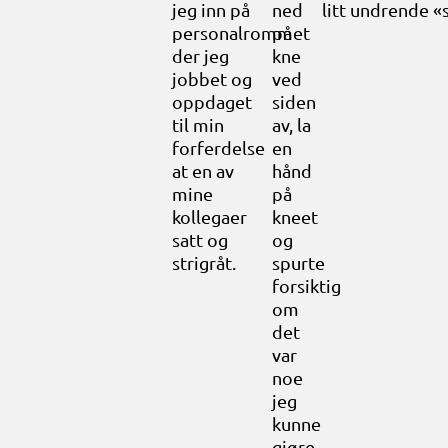
jeg inn på
ned
litt undrende «s
personalrommet
på
der jeg
kne
jobbet og
ved
oppdaget
siden
til min
av, la
forferdelse
en
at en av
hånd
mine
på
kollegaer
kneet
satt og
og
strigråt.
spurte
forsiktig
om
det
var
noe
jeg
kunne
gjøre