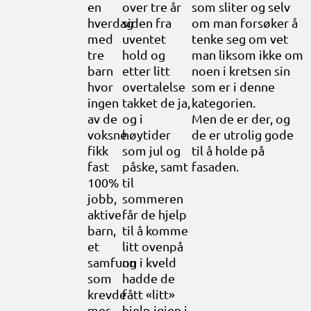
en
over tre år
som sliter og selv
hverdag
siden fra
om man forsøker å
med
uventet
tenke seg om vet
tre
hold og
man liksom ikke om
barn
etter litt
noen i kretsen sin
hvor
overtalelse
som er i denne
ingen
takket de ja,
kategorien.
av de
og i
Men de er der, og
voksne
høytider
de er utrolig gode
fikk
som jul og
til å holde på
fast
påske, samt
fasaden.
100%
til
jobb,
sommeren
aktive
får de hjelp
barn,
til å komme
et
litt ovenpå
samfunn
og i kveld
som
hadde de
krevde
fått «litt»
mer
hjelp igjen i