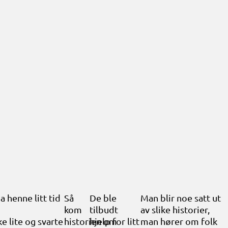
 henne litt tid
Så
De ble
Man blir noe satt ut
kom
tilbudt
av slike historier,
e lite og svarte
historien om
hjelp for litt
man hører om folk