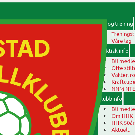
Lag og trening
Treningst
Våre lag
Praktisk info
Bli medl
Ofte stil
Vakter, ro
Kraftcup
NNM NTE-s
Klubbinfo
Bli medl
Om HHK
HHK 50år
Aktuelt