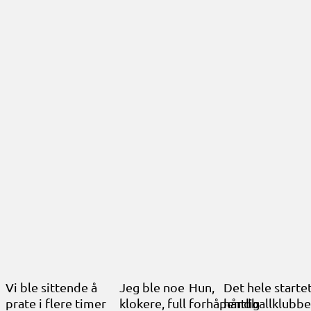
Vi ble sittende å
Jeg ble noe
Hun,
Det hele startet
prate i flere timer
klokere, full
forhåpentlig
håndballklubben