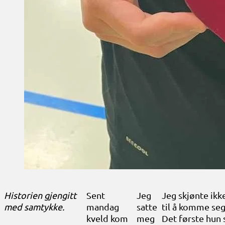
Historien gjengitt
Sent
Jeg
Jeg skjønte ikk
med samtykke.
mandag
satte
til å komme seg
kveld kom
meg
Det første hun s