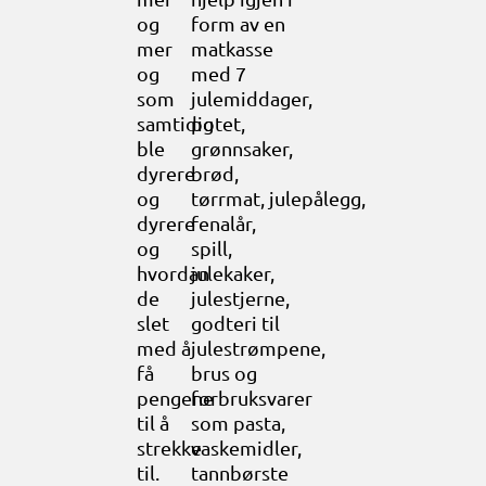
og
form av en
mer
matkasse
og
med 7
som
julemiddager,
samtidig
potet,
ble
grønnsaker,
dyrere
brød,
og
tørrmat, julepålegg,
dyrere
fenalår,
og
spill,
hvordan
julekaker,
de
julestjerne,
slet
godteri til
med å
julestrømpene,
få
brus og
pengene
forbruksvarer
til å
som pasta,
strekke
vaskemidler,
til.
tannbørste