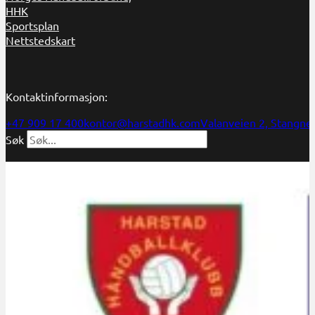
HHK
Sportsplan
Nettstedskart
Kontaktinformasjon:
+47 909 17 400
kontor@harstadhk.com
Valanveien 2, Stangne
Søk