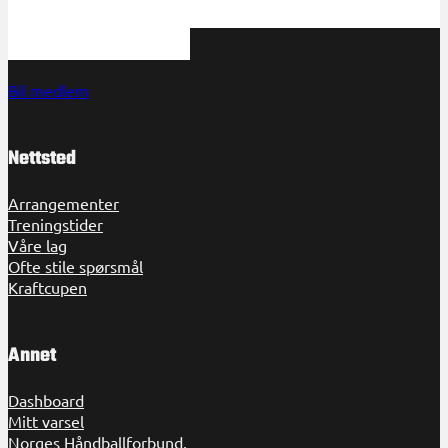
HHK har et tilbud til spillere på alle nivåer
kontakt med oss!
Bil medlem
Nettsted
Arrangementer
Treningstider
Våre lag
Ofte stile spørsmål
Kraftcupen
Annet
Dashboard
Mitt varsel
Norges Håndballforbund,