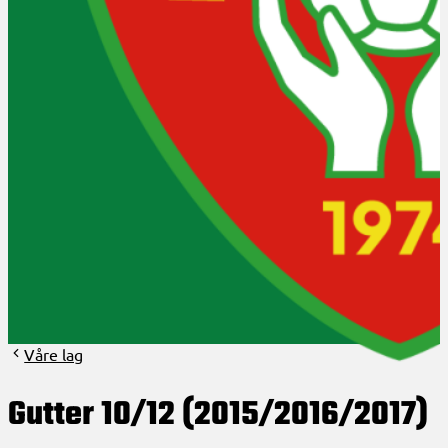
Klubbinfo
Bli medlem?
Om HHK
HHK 50år 2024
Aktuelt
Arrangementer
Styret og verv
Arkiv
Våre lag
Gutter 10/12 (2015/2016/2017)