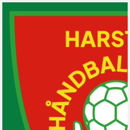
Lag og trening
Treningstider
Våre lag
Praktisk info
Bli medlem?
Ofte stilte spørsmål
Vakter, roller og regler
Kraftcupen
NNM NTE-serien 2026: J/G 
16 år