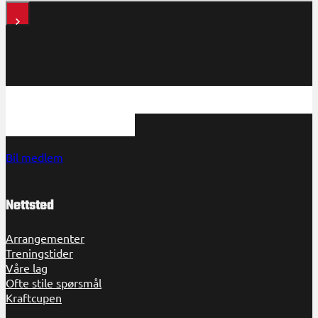
HHK har et tilbud til spillere på alle nivåer
kontakt med oss!
Bil medlem
Nettsted
Arrangementer
Treningstider
Våre lag
Ofte stile spørsmål
Kraftcupen