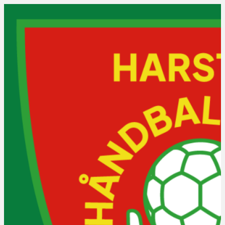
Lag og trening
Treningstider
Våre lag
Praktisk info
Bli medlem?
Ofte stilte spørsmål
Vakter, roller og regler
Kraftcupen
NNM NTE-serien 2026: J/G 
16 år