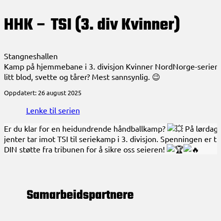
HHK – TSI (3. div Kvinner)
Stangneshallen
Kamp på hjemmebane i 3. divisjon Kvinner NordNorge-serien. Ta
litt blod, svette og tårer? Mest sannsynlig. 😉
Oppdatert: 26 august 2025
Lenke til serien
Er du klar for en heidundrende håndballkamp?
På lørdag 
jenter tar imot TSI til seriekamp i 3. divisjon. Spenningen er til
DIN støtte fra tribunen for å sikre oss seieren!
Samarbeids­partnere