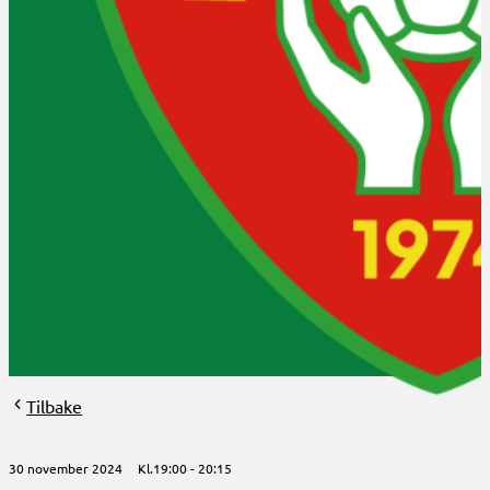
Klubbinfo
Bli medlem?
Om HHK
HHK 50år 2024
Aktuelt
Arrangementer
Styret og verv
Arkiv
Tilbake
30 november 2024
Kl.19:00
20:15