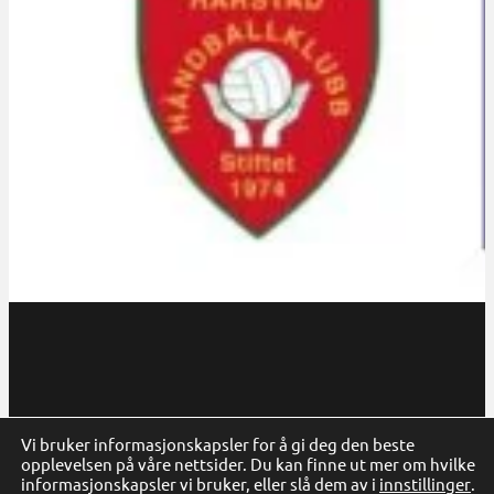
Follow us on Facebook
Follow us on Instagram
Vi bruker informasjonskapsler for å gi deg den beste
opplevelsen på våre nettsider. Du kan finne ut mer om hvilke
informasjonskapsler vi bruker, eller slå dem av i
innstillinger
.
Personvern
Code & design by Anew