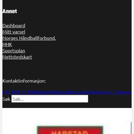
Annet
Dashboard
Mitt varsel
Norges Håndballforbund,
HHK
Sportsplan
Nettstedskart
Kontaktinformasjon:
+47 909 17 400
kontor@harstadhk.com
Valanveien 2, Stangne
Søk