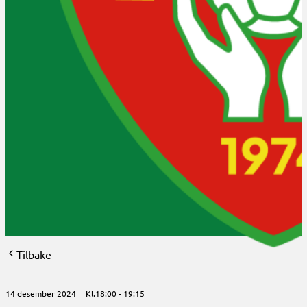
Klubbinfo
Bli medlem?
Om HHK
HHK 50år 2024
Aktuelt
Arrangementer
Styret og verv
Arkiv
Tilbake
14 desember 2024
Kl.18:00
19:15