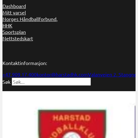
Dashboard
Mitt varsel
Norges Håndballforbund,
HHK
Sportsplan
Nettstedskart
Kontaktinformasjon:
+47 909 17 400
kontor@harstadhk.com
Valanveien 2, Stangne
Søk