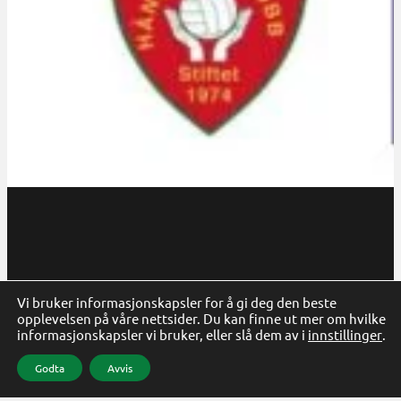
Follow us on Facebook
Follow us on Instagram
Vi bruker informasjonskapsler for å gi deg den beste
opplevelsen på våre nettsider. Du kan finne ut mer om hvilke
informasjonskapsler vi bruker, eller slå dem av i
innstillinger
.
Personvern
Code & design by Anew
Copyright 2026 © Harstad Håndballklubb
Godta
Avvis