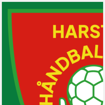
Lag og trening
Treningstider
Våre lag
Praktisk info
Bli medlem?
Ofte stilte spørsmål
Vakter, roller og regler
Kraftcupen
NNM NTE-serien 2026: J/G 
16 år