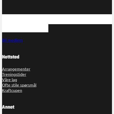
HHK har et tilbud til spillere på alle nivåer
kontakt med oss!
Bil medlem
Nettsted
Arrangementer
Treningstider
Våre lag
Ofte stile spørsmål
Kraftcupen
Annet